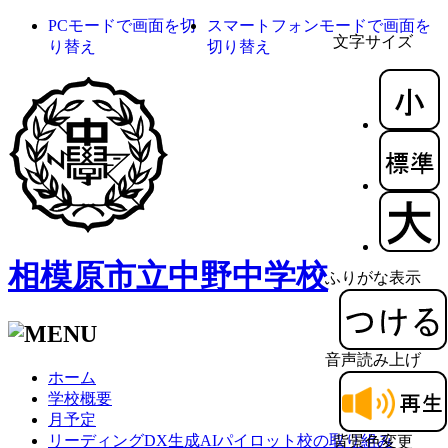
PCモードで画面を切
スマートフォンモードで画面を
文字サイズ
り替え
切り替え
相模原市立中野中学校
ふりがな表示
音声読み上げ
ホーム
学校概要
月予定
リーディングDX生成AIパイロット校の取り組み
背景色変更