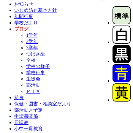
お知らせ
いじめ防止基本方針
年間行事
学校だより
ブログ
1学年
2学年
3学年
つばさ級
全校
学校の様子
学校行事
生徒会
部活動
ＰＴＡ
給食
保健・図書・相談室だより
部活動月予定
申請書関係
日課表
小中一貫教育