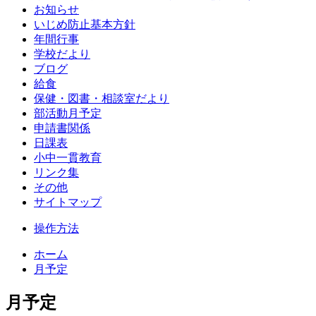
お知らせ
いじめ防止基本方針
年間行事
学校だより
ブログ
給食
保健・図書・相談室だより
部活動月予定
申請書関係
日課表
小中一貫教育
リンク集
その他
サイトマップ
操作方法
ホーム
月予定
月予定