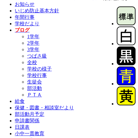
お知らせ
いじめ防止基本方針
年間行事
学校だより
ブログ
1学年
2学年
3学年
つばさ級
全校
学校の様子
学校行事
生徒会
部活動
ＰＴＡ
給食
保健・図書・相談室だより
部活動月予定
申請書関係
日課表
小中一貫教育