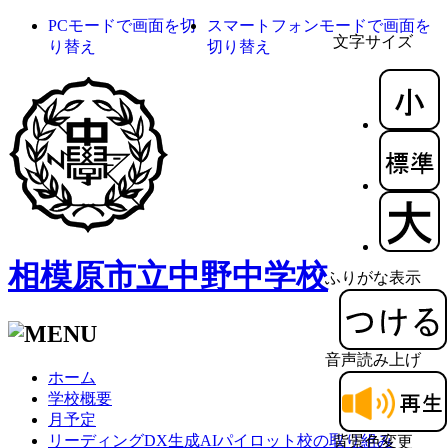
PCモードで画面を切
スマートフォンモードで画面を
文字サイズ
り替え
切り替え
相模原市立中野中学校
ふりがな表示
音声読み上げ
ホーム
学校概要
月予定
リーディングDX生成AIパイロット校の取り組み
背景色変更