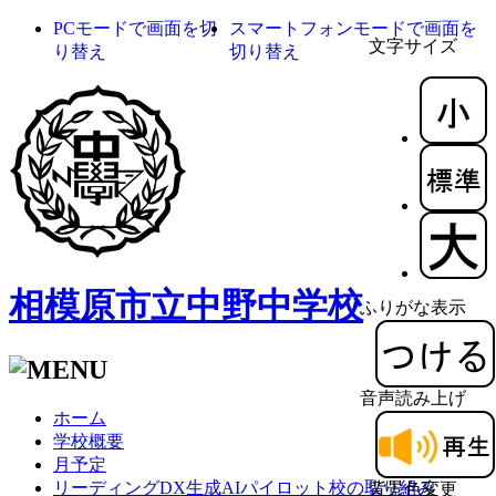
PCモードで画面を切
スマートフォンモードで画面を
文字サイズ
り替え
切り替え
相模原市立中野中学校
ふりがな表示
音声読み上げ
ホーム
学校概要
月予定
リーディングDX生成AIパイロット校の取り組み
背景色変更