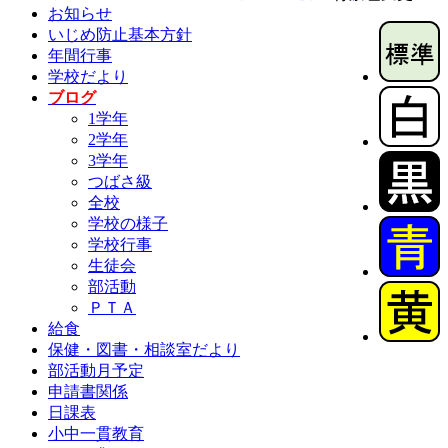
お知らせ
いじめ防止基本方針
年間行事
学校だより
ブログ
1学年
2学年
3学年
つばさ級
全校
学校の様子
学校行事
生徒会
部活動
ＰＴＡ
給食
保健・図書・相談室だより
部活動月予定
申請書関係
日課表
小中一貫教育