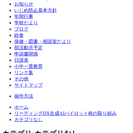
お知らせ
いじめ防止基本方針
年間行事
学校だより
ブログ
給食
保健・図書・相談室だより
部活動月予定
申請書関係
日課表
小中一貫教育
リンク集
その他
サイトマップ
操作方法
ホーム
リーディングDX生成AIパイロット校の取り組み
カテゴリなし