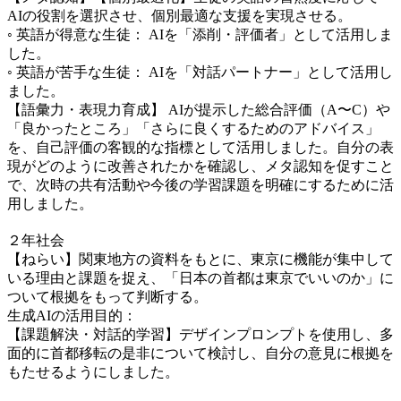
AIの役割を選択させ、個別最適な支援を実現させる。
◦ 英語が得意な生徒： AIを「添削・評価者」として活用しま
した。
◦ 英語が苦手な生徒： AIを「対話パートナー」として活用し
ました。
【語彙力・表現力育成】 AIが提示した総合評価（A〜C）や
「良かったところ」「さらに良くするためのアドバイス」
を、自己評価の客観的な指標として活用しました。自分の表
現がどのように改善されたかを確認し、メタ認知を促すこと
で、次時の共有活動や今後の学習課題を明確にするために活
用しました。
２年社会
【ねらい】関東地方の資料をもとに、東京に機能が集中して
いる理由と課題を捉え、「日本の首都は東京でいいのか」に
ついて根拠をもって判断する。
生成AIの活用目的：
【課題解決・対話的学習】デザインプロンプトを使用し、多
面的に首都移転の是非について検討し、自分の意見に根拠を
もたせるようにしました。