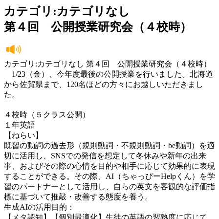
カテゴリ:カテゴリなし
第４回 公開授業研究会（４校時）
カテゴリ:カテゴリなし 第４回 公開授業研究会（４校時）
1/23（金）、今年度最後の公開授業を行いました。北海道
から佐賀県まで、120名ほどの方々にお越しいただきまし
た。
４校時（５クラス公開）
１年英語
【ねらい】
既習の動詞の過去形（規則動詞・不規則動詞・be動詞）を適
切に活用し、SNSでの発信を想定して冬休みや新年の出来
事、およびその際の心情を目的や相手に応じて効果的に表現
することができる。その際、AI（ちゃっぴーHelpくん）を学
習のパートナーとして活用し、自らの英文を客観的な評価指
標に基づいて推敲・改善する態度を養う。
生成AIの活用目的：
【メタ認知】【個別最適化】生徒の英語の習熟度に応じて