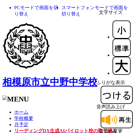
PCモードで画面を切
スマートフォンモードで画面を
文字サイズ
り替え
切り替え
相模原市立中野中学校
ふりがな表示
音声読み上げ
ホーム
学校概要
月予定
リーディングDX生成AIパイロット校の取り組み
背景色変更