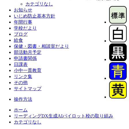
カテゴリなし
お知らせ
いじめ防止基本方針
年間行事
学校だより
ブログ
給食
保健・図書・相談室だより
部活動月予定
申請書関係
日課表
小中一貫教育
リンク集
その他
サイトマップ
操作方法
ホーム
リーディングDX生成AIパイロット校の取り組み
カテゴリなし