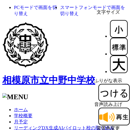
PCモードで画面を切
スマートフォンモードで画面を
文字サイズ
り替え
切り替え
相模原市立中野中学校
ふりがな表示
音声読み上げ
ホーム
学校概要
月予定
リーディングDX生成AIパイロット校の取り組み
背景色変更