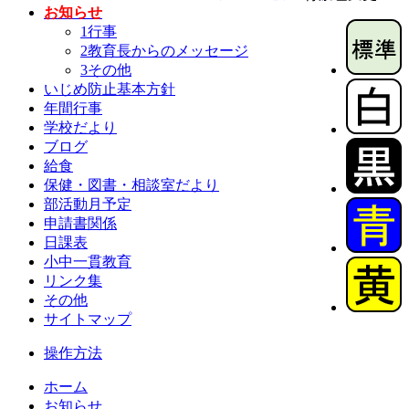
お知らせ
1行事
2教育長からのメッセージ
3その他
いじめ防止基本方針
年間行事
学校だより
ブログ
給食
保健・図書・相談室だより
部活動月予定
申請書関係
日課表
小中一貫教育
リンク集
その他
サイトマップ
操作方法
ホーム
お知らせ