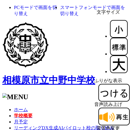
PCモードで画面を切
スマートフォンモードで画面を
文字サイズ
り替え
切り替え
相模原市立中野中学校
ふりがな表示
音声読み上げ
ホーム
学校概要
月予定
リーディングDX生成AIパイロット校の取り組み
背景色変更