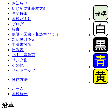
お知らせ
いじめ防止基本方針
年間行事
学校だより
ブログ
給食
保健・図書・相談室だより
部活動月予定
申請書関係
日課表
小中一貫教育
リンク集
その他
サイトマップ
操作方法
ホーム
学校概要
沿革