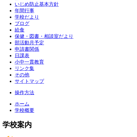
いじめ防止基本方針
年間行事
学校だより
ブログ
給食
保健・図書・相談室だより
部活動月予定
申請書関係
日課表
小中一貫教育
リンク集
その他
サイトマップ
操作方法
ホーム
学校概要
学校案内